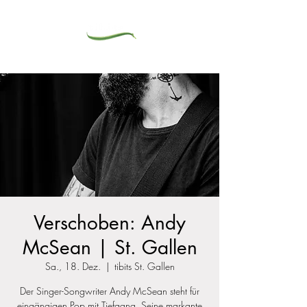
Verschoben: Andy
McSean | St. Gallen
Sa., 18. Dez.
  |  
tibits St. Gallen
Der Singer-Songwriter Andy McSean steht für
eingängigen Pop mit Tiefgang. Seine markante